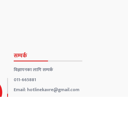
सम्पर्क
विज्ञापनका लागि सम्पर्क
011-665881
Email:
hotlinekavre@gmail.com
Address:
Banepa-10 Kavre,Nepal
सूचना तथा प्रशारण विभाग दर्ता नं. :
४२७०-२०८०/२०८१