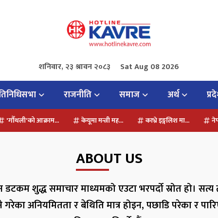
शनिवार, २३ श्रावन २०८३
Sat Aug 08 2026
्रतिनिधिसभा
राजनीति
समाज
अर्थ
प्रद
'गौँथली'को आक्राम...
केयूमा मन्त्री मह...
काभ्रे इङ्गलिश मा...
ने
ABOUT US
 डटकम शुद्ध समाचार माध्यमको एउटा भरपर्दो स्रोत हो। सत्य 
े गरेका अनियमितता र बेथिति मात्र होइन, पछाडि परेका र पार